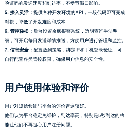
验证码的发送速度和到达率，不受节假日影响。
5. 接入灵活：
提供各种开发环境的API，一段代码即可完成
对接，降低了开发难度和成本。
6. 管控轻松：
后台设置余额报警系统，透明查询手法明
细，可开启每日发送详情推送，方便用户进行管理和监控。
7. 信息安全：
配置放到策略，绑定IP和手机登录验证，可
自行配置各类管控权限，确保用户信息的安全性。
用户使用体验和评价
用户对短信验证码平台的评价普遍较好。
他们认为平台稳定免维护，到达率高，特别是5秒到达的功
能让他们不再担心用户注册问题。