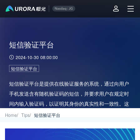
短信验证平台
2024-10-30 08:00:00
短信验证平台
短信验证平台是提供在线验证服务的系统，通过向用户
手机发送含有随机验证码的短信，并要求用户在规定时
间内输入验证码，以证明其身份的真实性和一致性。这
种验证方式结合了手机运营商的实名制政策，确保了手
Home
/
Tips
/
短信验证平台
机号与持有者的绑定关系准确无误。