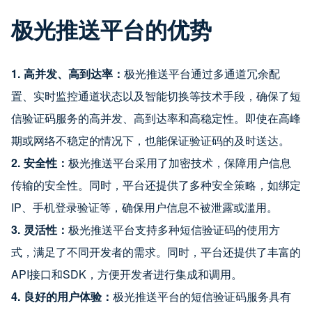
极光推送平台的优势
1. 高并发、高到达率：
极光推送平台通过多通道冗余配
置、实时监控通道状态以及智能切换等技术手段，确保了短
信验证码服务的高并发、高到达率和高稳定性。即使在高峰
期或网络不稳定的情况下，也能保证验证码的及时送达。
2. 安全性：
极光推送平台采用了加密技术，保障用户信息
传输的安全性。同时，平台还提供了多种安全策略，如绑定
IP、手机登录验证等，确保用户信息不被泄露或滥用。
3. 灵活性：
极光推送平台支持多种短信验证码的使用方
式，满足了不同开发者的需求。同时，平台还提供了丰富的
API接口和SDK，方便开发者进行集成和调用。
4. 良好的用户体验：
极光推送平台的短信验证码服务具有