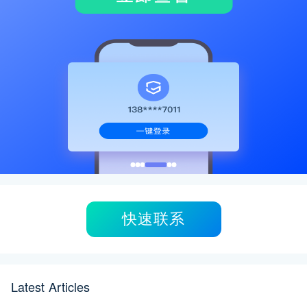
快速联系
Latest Articles