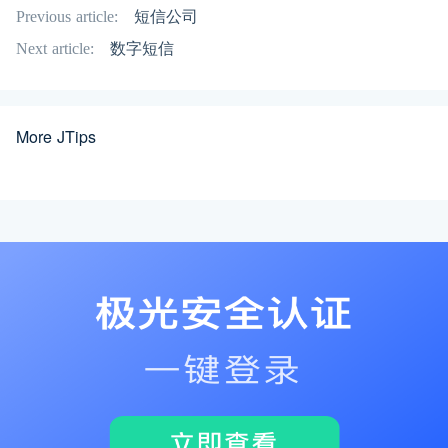
Previous article:
短信公司
Next article:
数字短信
More JTips