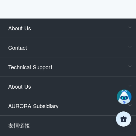
About Us
Cons
Consult
Contact
accoun
Cons
Technical Support
400-88
Service
About Us
days)
9:30-12
AURORA Subsidiary
Tech
Email
support
友情链接