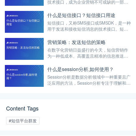
技术接口，成为企业营销不可或缺的一部
分。短信接口允许企业通过编程方式将短信
功能集成到各种应用程序中，实现自动化的
什么是短信接口？短信接口用途
短信通信。
短信接口，又称SMS接口或SMSDK，是一种
用于发送和接收短信消息的技术接口。短信
接口允许开发人员通过编程方式将短信功能
集成到各种应用程序中，实现自动化的短信
营销策略：发送短信的策略
通信。
在数字化营销日益盛行的今天，短信营销作
为一种低成本、高覆盖且精准的信息推送方
式，仍然占据着重要地位。
什么是session分析,如何使用？
Session分析是数据分析领域中一种重要且广
泛应用的方法，Session分析专注于理解和分
析用户在一定时间段内与网站或应用进行的
一系列连续互动行为。
Content Tags
#短信平台群发