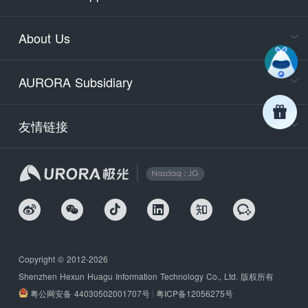
400-88
Service
About Us
days)
9:30-12
AURORA Subsidiary
Tech
Email
support
友情链接
Secu
securit
We
Copyright © 2012-2026
Shenzhen Hexun Huagu Information Technology Co., Ltd. 版权所有
粤公网安备 44030502001707号
粤ICP备12056275号