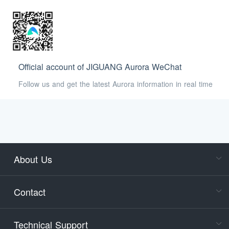
Official account of JIGUANG Aurora WeChat
Follow us and get the latest Aurora information in real time
About Us
Cons
Consult
Contact
accoun
Cons
Technical Support