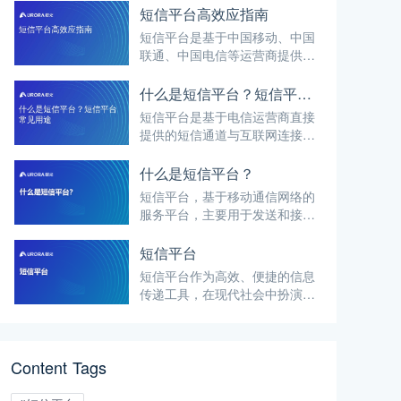
短信平台高效应指南
短信平台是基于中国移动、中国
联通、中国电信等运营商提供的
短信端口，通过互联网连接实现
与客户指定号码进行短信批量发
什么是短信平台？短信平台常见用途
送和自定义发送的系统。
短信平台是基于电信运营商直接
提供的短信通道与互联网连接，
实现短信的批量发送和自定义发
送的服务平台。它降低了企业进
什么是短信平台？
行短信批量发送的门槛，使企业
短信平台，基于移动通信网络的
能够快速、高效、稳定、正规地
服务平台，主要用于发送和接收
发送各类短信，如营销短信、通
短信息（SMS）。允许企业通
知短信、验证码短信等。
过平台接口，将定制的信息内容
短信平台
快速、准确地传递给目标用户群
短信平台作为高效、便捷的信息
体。短信平台通过第三方短信服
传递工具，在现代社会中扮演着
务商提供的短信接口与互联网连
重要角色。本文将详细介绍短信
接，实现企业与客户之间的无缝
平台的基本定义、功能、应用场
沟通。
景、技术特点和优势，以及市场
Content Tags
现状和发展趋势，并重点解析极
光（Aurora Mobile）在短信服
务领域的业务支持。