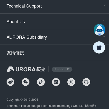
Cons
Technical Support
400-88
Service
About Us
days)
9:30-12
AURORA Subsidiary
Tech
Email
support
友情链接
Secu
securit
We
Copyright © 2012-2026
Shenzhen Hexun Huagu Information Technology Co., Ltd. 版权所有