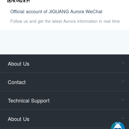
Official account of JIGUANG Aurora WeChat
Follow us and get the latest Aurora information in real time
About Us
Cons
Consult
Contact
accoun
Cons
Technical Support
400-88
Service
About Us
days)
9:30-12