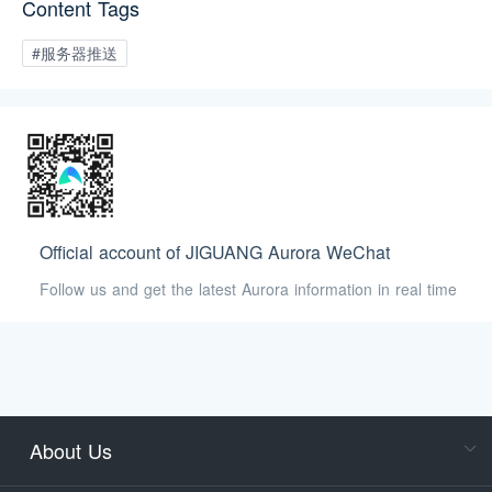
Content Tags
#服务器推送
Official account of JIGUANG Aurora WeChat
Follow us and get the latest Aurora information in real time
About Us
Cons