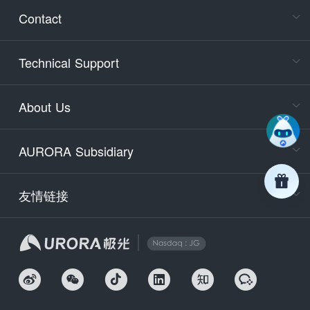
Consult
Contact
accoun
Cons
Technical Support
400-88
Service
About Us
days)
9:30-12
AURORA Subsidiary
Tech
Email
support
友情链接
Secu
securit
We