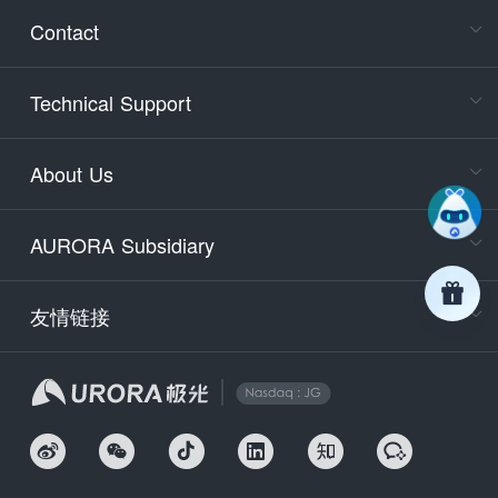
Consult
Contact
accoun
Cons
Technical Support
400-88
Service
About Us
days)
9:30-12
AURORA Subsidiary
Tech
Email
support
友情链接
Secu
securit
We