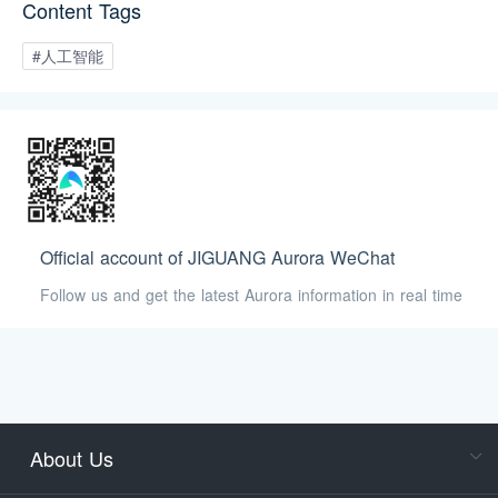
Content Tags
展的趋势和影响。
#人工智能
Official account of JIGUANG Aurora WeChat
Follow us and get the latest Aurora information in real time
About Us
Cons