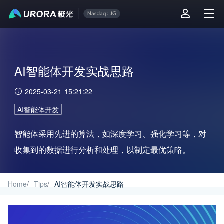
AI智能体开发实战思路
2025-03-21 15:21:22
AI智能体开发
智能体采用先进的算法，如深度学习、强化学习等，对
收集到的数据进行分析和处理，以制定最优策略。
Home
/
Tips
/
AI智能体开发实战思路