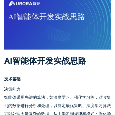
AI智能体开发实战思路
技术基础
决策能力
智能体采用先进的算法，如深度学习、强化学习等，对收集
到的数据进行分析和处理，以制定最优策略。深度学习算法
可以处理大量复杂的数据，从中学习到规律和模式；强化学