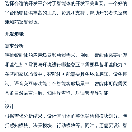
选择合适的开发平台对于智能体的开发至关重要。一个好的
平台能够提供丰富的工具、资源和支持，帮助开发者快速构
建和部署智能体。
开发步骤
需求分析
明确智能体的应用场景和功能需求。例如，智能体需要处理
哪些任务？需要与环境进行哪些交互？需要具备哪些能力？
在智能家居场景中，智能体可能需要具备环境感知、设备控
制、语音交互等功能；在智能客服场景中，智能体可能需要
具备自然语言理解、知识库查询、对话管理等功能
。
设计
根据需求分析结果，设计智能体的整体架构和模块划分。包
括感知模块、决策模块、行动模块等。同时，还需要设计智