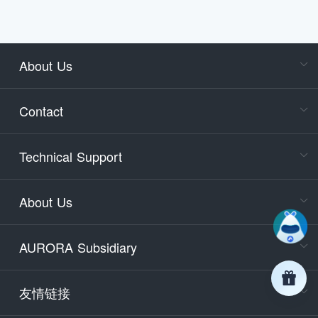
About Us
Cons
Consult
Contact
accoun
Cons
Technical Support
400-88
Service
About Us
days)
9:30-12
AURORA Subsidiary
Tech
Email
support
友情链接