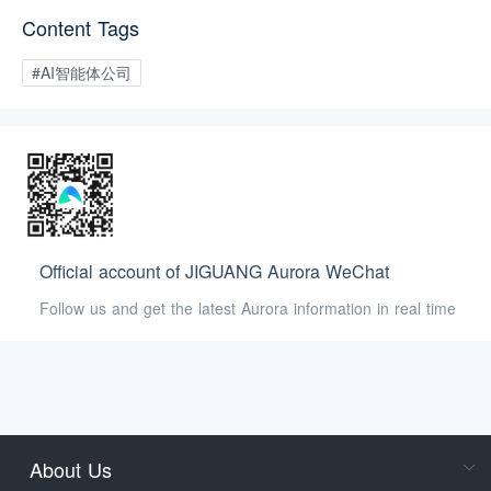
动。
Content Tags
#AI智能体公司
Official account of JIGUANG Aurora WeChat
Follow us and get the latest Aurora information in real time
About Us
Cons