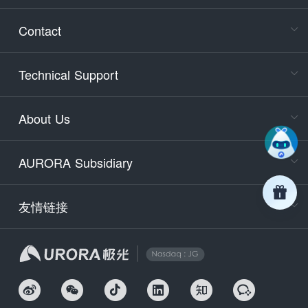
Consult
Contact
accoun
Cons
Technical Support
400-88
Service
About Us
days)
9:30-12
AURORA Subsidiary
Tech
Email
support
友情链接
Secu
securit
We