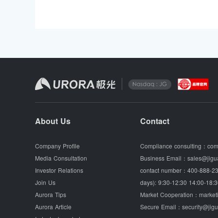
About Us
Contact
Company Profile
Compliance consulting：
com
Media Consultation
Business Email：
sales@jigu
Investor Relations
contact number：
400-888-23
Join Us
days): 9:30-12:30 14:00-18:3
Aurora Tips
Market Cooperation：
market
Aurora Article
Secure Email：
security@jig