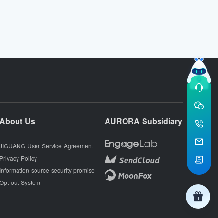
About Us
AURORA Subsidiary
JIGUANG User Service Agreement
Privacy Policy
Information source security promise
Opt-out System