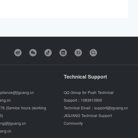
Technical Support
pliance@jiguang.cn
QQ Group for Push Technical
ang.cn
Support：
1083913900
76 (Service hours (working
Technical Email：
support@jiguang.cn
0)
JIGUANG Technical Support
ing@jiguang.cn
Community
uang.cn