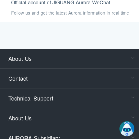
Official account of JIGUANG Aurora WeChat
Follow us and get the latest Aurora information in real time
About Us
Cons
Consult
Contact
accoun
Cons
Technical Support
400-88
Service
About Us
days)
9:30-12
AURORA Subsidiary