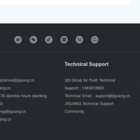
Technical Support
pliance@jiguang.cn
QQ Group for Push Technical
ang.cn
Support：
1083913900
76 (Service hours (working
Technical Email：
support@jiguang.cn
0)
JIGUANG Technical Support
ing@jiguang.cn
Community
uang.cn