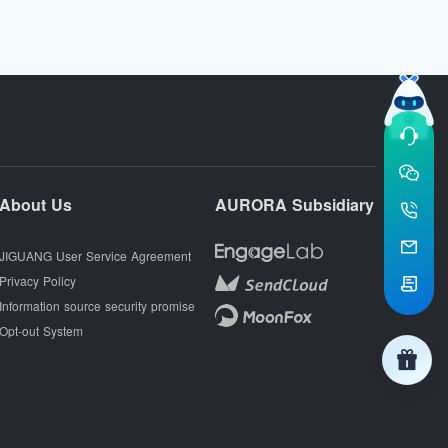
About Us
AURORA Subsidiary
JIGUANG User Service Agreement
Privacy Policy
Information source security promise
Opt-out System