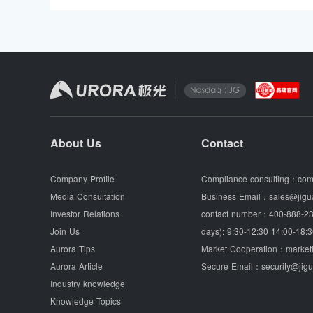
About Us
Contact
Company Profile
Compliance consulting：
com
Media Consultation
Business Email：
sales@jigu
Investor Relations
contact number：
400-888-23
Join Us
days): 9:30-12:30 14:00-18:3
Aurora Tips
Market Cooperation：
market
Aurora Article
Secure Email：
security@jig
Industry knowledge
Knowledge Topics