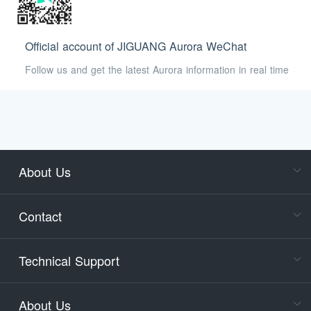
Official account of JIGUANG Aurora WeChat
Follow us and get the latest Aurora information in real time
About Us
Cons
Consult
Contact
accoun
Cons
Technical Support
400-88
Service
About Us
days)