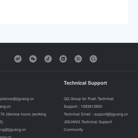
Technical Support
pliance@jiguang.cn
QQ Group for Push Technical
ang.cn
Support：
1083913900
76 (Service hours (working
Technical Email：
support@jiguang.cn
0)
JIGUANG Technical Support
ing@jiguang.cn
Community
uang.cn