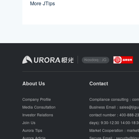
More JTips
About Us
Contact
Company Profile
Compliance consulting：
com
Media Consultation
Business Email：
sales@jigu
Investor Relations
contact number：
400-888-23
Join Us
days): 9:30-12:30 14:00-18:3
Aurora Tips
Market Cooperation：
market
Aurora Article
Secure Email：
security@jig