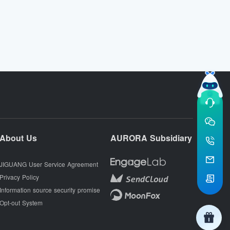
About Us
AURORA Subsidiary
JIGUANG User Service Agreement
Privacy Policy
Information source security promise
Opt-out System