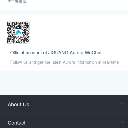
#一键验证
Official account of JIGUANG Aurora WeChat
Follow us and get the latest Aurora information in real time
About Us
Cons
Consult
Contact
accoun