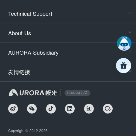
Cons
Technical Support
400-88
Service
About Us
days)
9:30-12
AURORA Subsidiary
Tech
Email
support
友情链接
Secu
securit
We
Copyright © 2012-2026