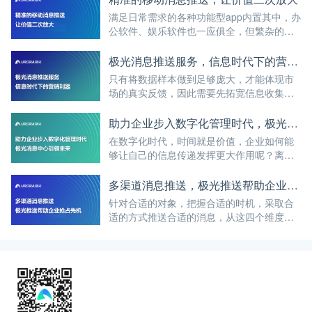
满足日常需求的各种功能型app内置其中，办
公软件、娱乐软件也一应俱全，但繁杂的移
动消息推送，却也让许多用户感到不快，那
么要如何准确的完成信息推送，以放大信息
极光消息推送服务，信息时代下的营销利器
的价值呢，这就离不开智慧化运营平台。
只有将数据样本做到足够庞大，才能体现市
场的真实反馈，因此需要先拓宽信息收集的
渠道，而想要完成这一目标，就不得不解决
用户消息推送服务效果低的问题。
助力企业步入数字化管理时代，极光消息中心引领未来
在数字化时代，时间就是价值，企业如何能
够让自己的信息传递发挥更大作用呢？离不
开一个符合业务需求的消息中心，而极光消
息云方案，就为企业带来了新的可能。
多渠道消息推送，极光推送帮助企业抢占先机
针对合适的对象，把握合适的时机，采取合
适的方式推送合适的消息，从这四个维度出
发的极光推送，能真正帮助企业排忧解难