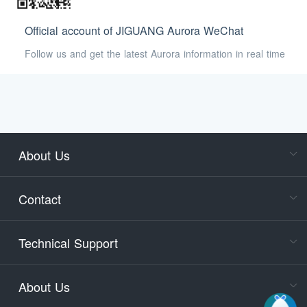
Official account of JIGUANG Aurora WeChat
Follow us and get the latest Aurora information in real time
About Us
Cons
Consult
Contact
accoun
Cons
Technical Support
400-88
Service
About Us
days)
9:30-12