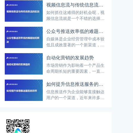
视频信息流与传统信息流的区别
如何抓住这难得的好机会呢，视
频信息流就是一个不错的选择。
通过视频营销的方式，能够更快
地获得新用户，那么它与传统的
公众号推送效率低的难题如何解决
信息流相比，区别是什么呢？
自媒体是企业经营管理中成本较
低且成效显著的一个新渠道，但
公众性信息推送触达效率低、用
户易拒绝甚至是拒收相关信息推
自动化营销的发展趋势
送的问题，一直困扰着企业运
市场营销作为影响着一个产品生
维。那么，关于公众号推送效率
命周期长短的重要因素，一直都
低的问题，真的无法解决吗？
是企业非常重视的板块。而随着
时代的变迁，传统的营销方式早
如何提升信息推送服务的效率
就不能满足现如今的市场需求，
信息推送作为企业能够直接触达
因此自动化营销的理念便应运而
用户的一个渠道，近年来许多企
生。
业都开始重视触达率这一数值，
纷纷借助第三方平台，来提升信
息推送服务的效率。