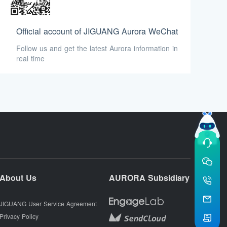
Official account of JIGUANG Aurora WeChat
Follow us and get the latest Aurora information in
real time
About Us
AURORA Subsidiary
JIGUANG User Service Agreement
Privacy Policy