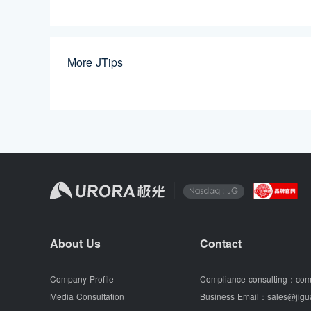
More JTips
About Us
Contact
Company Profile
Compliance consulting：
com
Media Consultation
Business Email：
sales@jigu