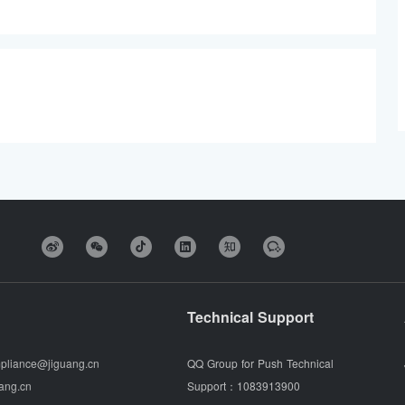
Technical Support
pliance@jiguang.cn
QQ Group for Push Technical
ang.cn
Support：
1083913900