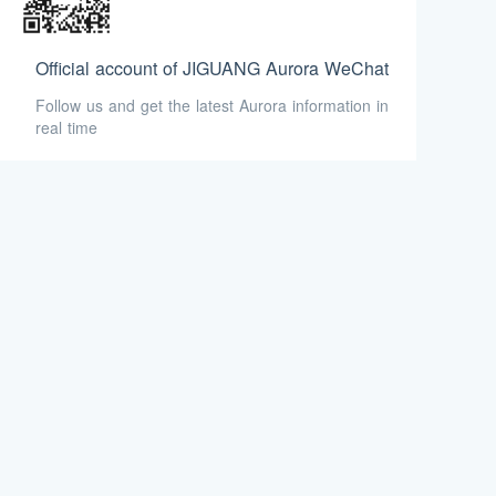
开发框架之一备受开发者喜爱。
Official account of JIGUANG Aurora WeChat
Follow us and get the latest Aurora information in
real time