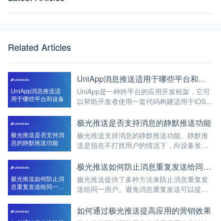
Related Articles
UniApp消息推送适用于哪些平台和设备
UniApp消息推送适
UniApp是一种跨平台的应用开发框架，它可
用于哪些平台和设备
以帮助开发者使用一套代码构建适用于iOS、
Android和Web等多个平台的应用程序。在
UniApp中，消息推送是一项重要的功能，它
极光推送是否支持消息的静默推送功能
可以使开发者能够将实时通
极光推送是否支持消
极光推送支持消息的静默推送功能。静默推
息的静默推送功能
送是指在不打扰用户的情况下，向设备发送
推送消息，应用程序可以在后台进行相关处
理。下面我们来详细探讨一下极光推送是否
极光推送如何防止消息重复发送给同一用户
支持消息的静默推送功能。 答案是肯定的，
极光推送如何防止消
极光推送提供了多种方法来防止消息重复发
极光推
息重复发送给同一用
送给同一用户。避免消息重复发送可以提高
户
用户体验，避免对用户造成干扰和困扰。下
面我们来详细探讨一下极光推送如何防止消
如何通过极光推送提高应用的营销效果
息重复发送给同一用户。 唯一标识符：在每