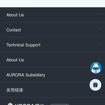
About Us
Cons
Consult
Contact
accoun
Cons
Technical Support
400-88
Service
About Us
days)
9:30-12
AURORA Subsidiary
Tech
Email
support
友情链接
Secu