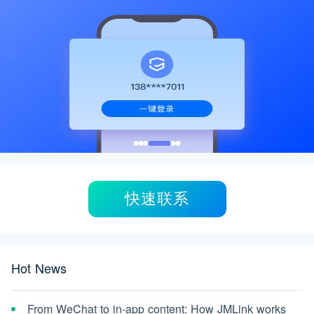
快速联系
Hot News
From WeChat to in-app content: How JMLink works