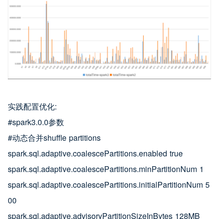
实践配置优化:
#spark3.0.0参数
#动态合并shuffle partitions
spark.sql.adaptive.coalescePartitions.enabled true
spark.sql.adaptive.coalescePartitions.minPartitionNum 1
spark.sql.adaptive.coalescePartitions.initialPartitionNum 5
00
spark.sql.adaptive.advisoryPartitionSizeInBytes 128MB