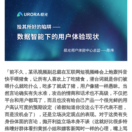
「前不久，某讯视频副总裁在互联网短视频峰会上炮轰抖音
快手喂猪食，让所有人喜欢上了吃猪食，潜台词就是你们被
喂什么就吃什么，吃多了就成了猪，用户像猪一样愚昧。当
然言论确实有失水准，攻击的情商和话术也不高级，不仅把
平台和用户都骂了，而且也没有给自己产品一个很光鲜的用
户高认可度的预期设定（谁都知道你没这么干不代表不想，
而是没机会了），还是立场决定观点的表现。对于这类有失
身份体面的言论，抛开利益立场本身不谈（这就好比很多特
殊嗜好群体看扫黄抓小姐和嫖客新闻时一样的心理，嘴上骂