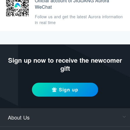
Official account of JIGUANG Aurora
WeChat
Follow us and get the latest Aurora information
in real time
Sign up now to receive the newcomer
gift
Sign up
About Us
Cons