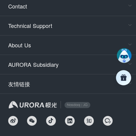
Consult
Contact
accoun
Cons
Technical Support
400-88
Service
About Us
days)
9:30-12
AURORA Subsidiary
Tech
Email
support
友情链接
Secu
securit
We