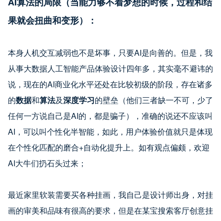
AI
算法的局限（当能力够不着梦想的时候，过程和结
果就会扭曲和变形）：
本身人机交互减弱也不是坏事，只要AI是向善的。但是，我
从事大数据人工智能产品体验设计四年多，其实毫不避讳的
说，现在的AI商业化水平还处在比较初级的阶段，存在诸多
的
数据
和
算法
及
深度学习
的壁垒（他们三者缺一不可，少了
任何一方说自己是AI的，都是骗子），准确的说还不应该叫
AI，可以叫个性化半智能，如此，用户体验价值就只是体现
在个性化匹配的磨合+自动化提升上。如有观点偏颇，欢迎
AI大牛们扔石头过来；
最近家里软装需要买各种挂画，我自己是设计师出身，对挂
画的审美和品味有很高的要求，但是在某宝搜索客厅创意挂