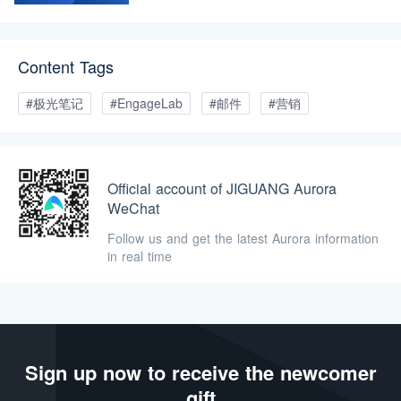
Content Tags
#极光笔记
#EngageLab
#邮件
#营销
Official account of JIGUANG Aurora
WeChat
Follow us and get the latest Aurora information
in real time
Sign up now to receive the newcomer
gift