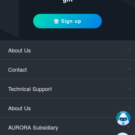
Sign up
About Us
Cons
Consult
Contact
accoun
Cons
Technical Support
400-88
Service
About Us
days)
9:30-12
AURORA Subsidiary
Tech