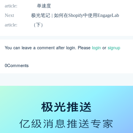
article:
单速度
Next
极光笔记 | 如何在Shopify中使用EngageLab
article:
（下）
You can leave a comment after login. Please
login
or
signup
0Comments