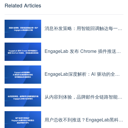
Related Articles
消息补发策略：用智能回调触达每一用户——EngageLab推送解决方案
EngageLab 发布 Chrome 插件推送能力：解锁 WebPush 免授权、系统级通知新体验
EngageLab深度解析：AI 驱动的全渠道营销自动化如何赋能业务高速增长
从内容到体验，品牌邮件全链路智能升级——EngageLab助力全球增长
用户总收不到推送？EngageLab黑科技让消息直达，送达率提升40%