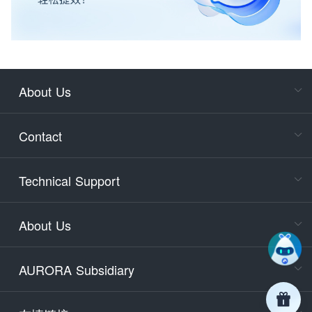
About Us
Cons
Consult
Contact
accoun
Cons
Technical Support
400-88
Service
About Us
days)
9:30-12
AURORA Subsidiary
Tech
Email
support