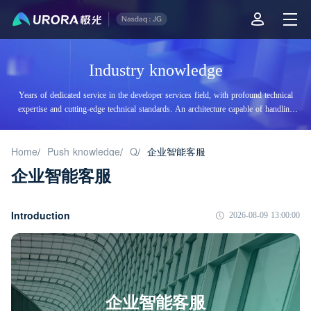
Industry knowledge
Years of dedicated service in the developer services field, with profound technical
expertise and cutting-edge technical standards. An architecture capable of handling
tens of billions of daily visits, supporting billions of high-concurrency accesses.
Home
Push knowledge
Q
企业智能客服
/
/
/
企业智能客服
Introduction
2026-08-09 13:00:00
企业智能客服