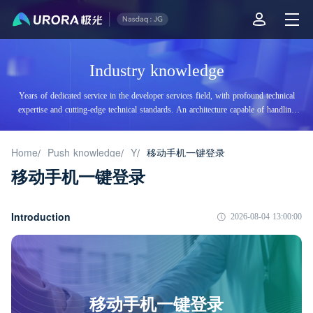
Industry knowledge
Years of dedicated service in the developer services field, with profound technical
expertise and cutting-edge technical standards. An architecture capable of handling
tens of billions of daily visits, supporting billions of high-concurrency accesses.
Home
Push knowledge
Y
移动手机一键登录
/
/
/
移动手机一键登录
Introduction
2026-08-04 13:00:00
移动手机一键登录