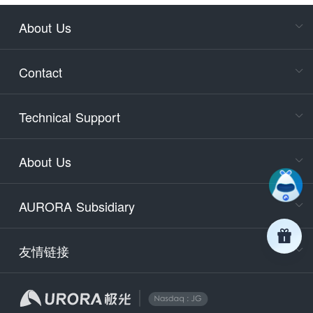
About Us
Cons
Consult
Contact
accoun
Cons
Technical Support
400-88
Service
About Us
days)
9:30-12
AURORA Subsidiary
Tech
Email
support
友情链接
Secu
securit