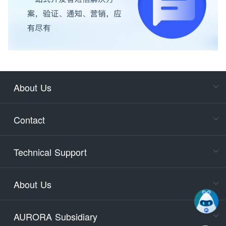
About Us
Cons
Consult
Contact
accoun
Cons
Technical Support
400-88
Service
About Us
days)
9:30-12
AURORA Subsidiary
Tech