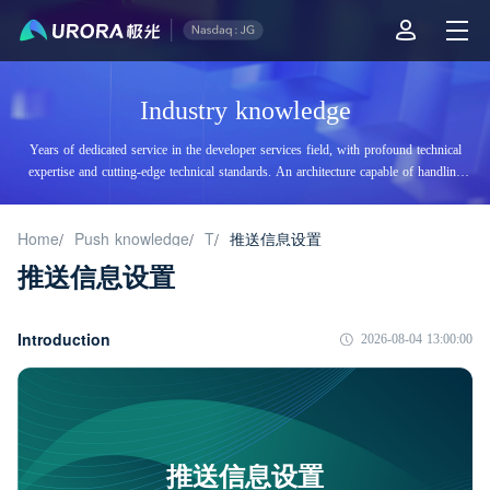
Industry knowledge
Years of dedicated service in the developer services field, with profound technical
expertise and cutting-edge technical standards. An architecture capable of handling
tens of billions of daily visits, supporting billions of high-concurrency accesses.
Home
Push knowledge
T
推送信息设置
/
/
/
推送信息设置
Introduction
2026-08-04 13:00:00
推送信息设置