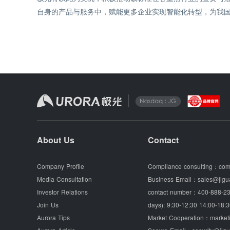
自身的产品与服务中，赋能更多企业实现智能化转型，为我
About Us
Contact
Company Profile
Compliance consulting：
com
Media Consultation
Business Email：
sales@jigu
Investor Relations
contact number：
400-888-23
Join Us
days): 9:30-12:30 14:00-18:3
Aurora Tips
Market Cooperation：
market