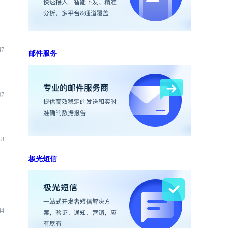
47
邮件服务
07
18
极光短信
端
44
入