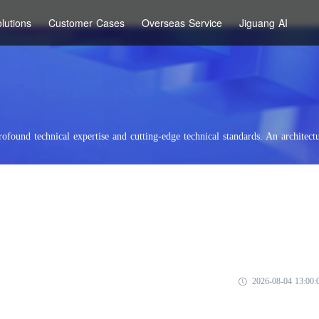
lutions
Customer Cases
Overseas Service
Jiguang AI
rofound technical expertise and cutting-edge technical standards. An architectu
2026-08-04 13:00: