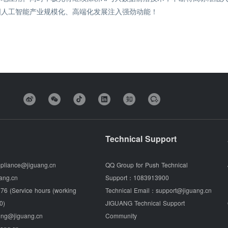
国人工智能产业规模化、高端化发展注入强劲动能！
Technical Support
pliance@jiguang.cn
QQ Group for Push Technical
ang.cn
Support：
1083913900
76 (Service hours (working
Technical Email：
support@jiguang.cn
0)
JIGUANG Technical Support
ing@jiguang.cn
Community