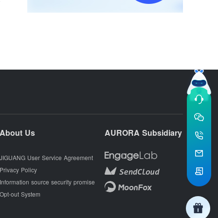
About Us
AURORA Subsidiary
JIGUANG User Service Agreement
Privacy Policy
Information source security promise
Opt-out System