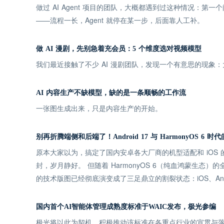
做过 AI Agent 项目的团队，大概都遇到过这种情况：第
——流程一长，Agent 就停在某一步，后面靠人工补。
做 AI 漫剧，先别急着充会员：5 个维度选对视频模型
我们最近接触了不少 AI 漫剧团队，发现一个有意思的现
AI 内容生产不缺模型，缺的是一条顺畅的工作流
一张图生成出来，只是内容生产的开始。
别再折腾端侧和后端了！Android 17 与 HarmonyOS 6
原本大家以为，搞定了国内安卓各大厂商的机型适配和 iOS
封，岁月静好。 但随着 HarmonyOS 6（纯血鸿蒙生态）的
的技术版图已经彻底演变成了三足鼎立的割裂状态：iOS、Andro
国内首个AI智能体管理成熟度标准于WAIC发布，极光参编
极光将以此为契机，积极推动该标准在各重点行业的宣贯与落