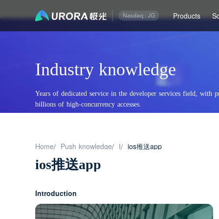
Products
So
Industry knowledge
Years of dedicated service in the developer services field, with p
billions of high-concurrency accesses.
Home
Push knowledge
I
ios推送app
/
/
/
ios推送app
Introduction