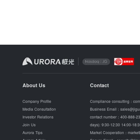
About Us
Contact
Company Profile
Compliance consulting：
com
Media Consultation
Business Email：
sales@jigu
Investor Relations
contact number：
400-888-23
Join Us
days): 9:30-12:30 14:00-18:3
Aurora Tips
Market Cooperation：
market