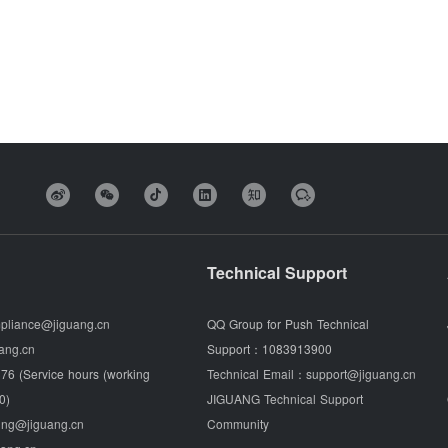
Technical Support
pliance@jiguang.cn
QQ Group for Push Technical
ang.cn
Support：
1083913900
76 (Service hours (working
Technical Email：
support@jiguang.cn
0)
JIGUANG Technical Support
ing@jiguang.cn
Community