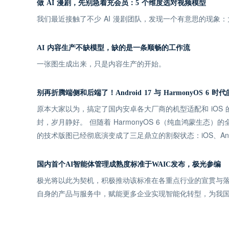
做 AI 漫剧，先别急着充会员：5 个维度选对视频模型
我们最近接触了不少 AI 漫剧团队，发现一个有意思的现
AI 内容生产不缺模型，缺的是一条顺畅的工作流
一张图生成出来，只是内容生产的开始。
别再折腾端侧和后端了！Android 17 与 HarmonyOS 6
原本大家以为，搞定了国内安卓各大厂商的机型适配和 iOS
封，岁月静好。 但随着 HarmonyOS 6（纯血鸿蒙生态）的
的技术版图已经彻底演变成了三足鼎立的割裂状态：iOS、Andro
国内首个AI智能体管理成熟度标准于WAIC发布，极光参编
极光将以此为契机，积极推动该标准在各重点行业的宣贯与落
自身的产品与服务中，赋能更多企业实现智能化转型，为我