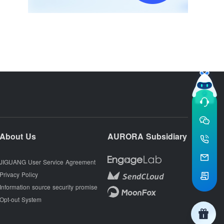
About Us
AURORA Subsidiary
JIGUANG User Service Agreement
Privacy Policy
Information source security promise
Opt-out System