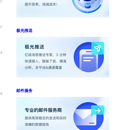
47
07
极光推送
18
端
邮件服务
44
入