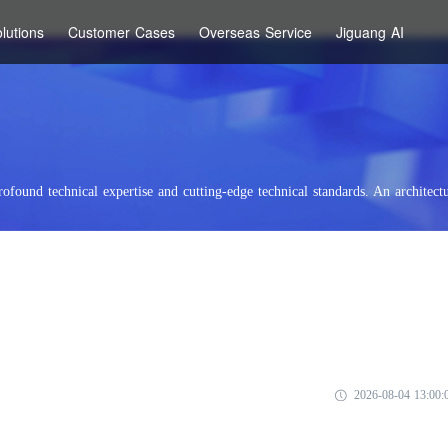
lutions
Customer Cases
Overseas Service
Jiguang AI
rofound technical expertise and cutting-edge technical standards. An architectu
2026-08-04 13:00: