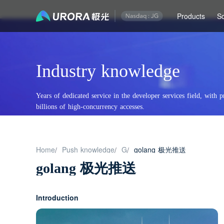
Products
So
Industry knowledge
Years of dedicated service in the developer services field, with p
billions of high-concurrency accesses.
Home
Push knowledge
G
golang 极光推送
/
/
/
golang 极光推送
Introduction