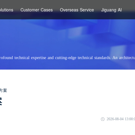
lutions
Customer Cases
Overseas Service
Jiguang AI
rofound technical expertise and cutting-edge technical standards. An architectu
决方案
案
2026-08-04 13:00: