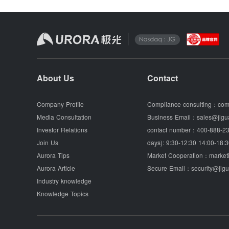
About Us
Contact
Company Profile
Compliance consulting：
com
Media Consultation
Business Email：
sales@jigu
Investor Relations
contact number：
400-888-23
Join Us
days): 9:30-12:30 14:00-18:3
Aurora Tips
Market Cooperation：
market
Aurora Article
Secure Email：
security@jig
Industry knowledge
Knowledge Topics