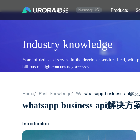
Products
So
Industry knowledge
Years of dedicated service in the developer services field, with p
billions of high-concurrency accesses.
Home
Push knowledge
W
whatsapp business api解
/
/
/
whatsapp business api解决方
Introduction