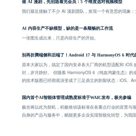
做 AI 漫剧，先别急着充会员：5 个维度选对视频模型
我们最近接触了不少 AI 漫剧团队，发现一个有意思的现
AI 内容生产不缺模型，缺的是一条顺畅的工作流
一张图生成出来，只是内容生产的开始。
别再折腾端侧和后端了！Android 17 与 HarmonyOS 6
原本大家以为，搞定了国内安卓各大厂商的机型适配和 iOS
封，岁月静好。 但随着 HarmonyOS 6（纯血鸿蒙生态）的
的技术版图已经彻底演变成了三足鼎立的割裂状态：iOS、Andro
国内首个AI智能体管理成熟度标准于WAIC发布，极光参编
极光将以此为契机，积极推动该标准在各重点行业的宣贯与落
自身的产品与服务中，赋能更多企业实现智能化转型，为我