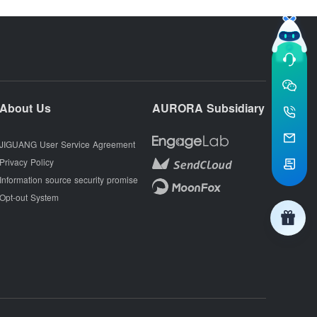
About Us
AURORA Subsidiary
JIGUANG User Service Agreement
Privacy Policy
Information source security promise
Opt-out System