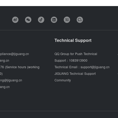
Technical Support
pliance@jiguang.cn
QQ Group for Push Technical
ang.cn
Support：
1083913900
76 (Service hours (working
Technical Email：
support@jiguang.cn
0)
JIGUANG Technical Support
ing@jiguang.cn
Community
uang.cn