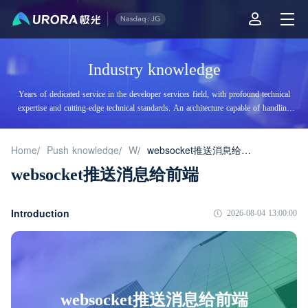
Industry knowledge
Years of dedicated service in the developer services field, with profound technical
expertise and cutting-edge technical standards. An architecture capable of handling
tens of billions of daily visits, supporting billions of high-concurrency accesses.
Home
Push knowledge
W
websocket推送消息给前端
/
/
/
websocket推送消息给前端
Introduction
2026-08-04 13:00:00
websocket推送消息给前端