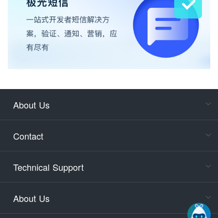
About Us
Cons
Consult
Contact
accoun
Cons
Technical Support
400-88
Service
About Us
days)
9:30-12