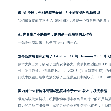
做 AI 漫剧，先别急着充会员：5 个维度选对视频模型
我们最近接触了不少 AI 漫剧团队，发现一个有意思的现
AI 内容生产不缺模型，缺的是一条顺畅的工作流
一张图生成出来，只是内容生产的开始。
别再折腾端侧和后端了！Android 17 与 HarmonyOS 6
原本大家以为，搞定了国内安卓各大厂商的机型适配和 iOS
封，岁月静好。 但随着 HarmonyOS 6（纯血鸿蒙生态）的
的技术版图已经彻底演变成了三足鼎立的割裂状态：iOS、Andro
国内首个AI智能体管理成熟度标准于WAIC发布，极光参编
极光将以此为契机，积极推动该标准在各重点行业的宣贯与落
自身的产品与服务中，赋能更多企业实现智能化转型，为我