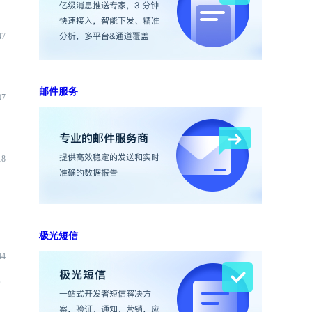
47
邮件服务
07
18
端
极光短信
44
入