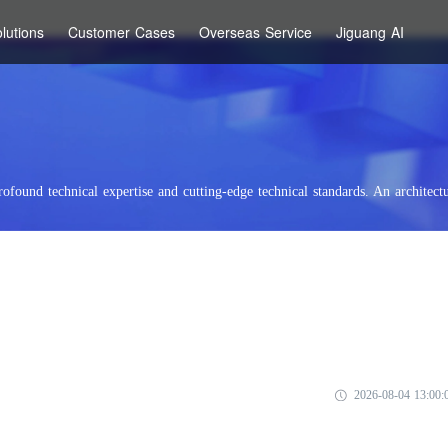
lutions
Customer Cases
Overseas Service
Jiguang AI
rofound technical expertise and cutting-edge technical standards. An architectu
2026-08-04 13:00: