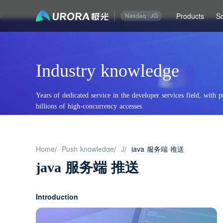
Products
So
Industry knowledge
Years of dedicated service in the developer services field, with p
billions of high-concurrency accesses.
Home
Push knowledge
J
java 服务端 推送
/
/
/
java 服务端 推送
Introduction