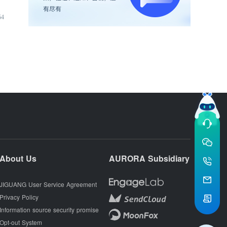
54
About Us
AURORA Subsidiary
JIGUANG User Service Agreement
Privacy Policy
Information source security promise
Opt-out System