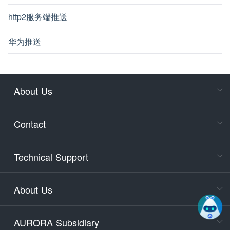
http2服务端推送
华为推送
About Us
Cons
Consult
Contact
accoun
Cons
Technical Support
400-88
Service
About Us
days)
9:30-12
AURORA Subsidiary
Tech