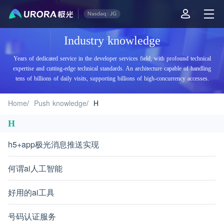
Aurora Mobile JPush's Industry Knowledge - H
Industry knowledge
Years of dedicated service in the developer services field, with profound technical
expertise and cutting-edge technical standards. An architecture capable of handling
tens of billions of daily visits, supporting billions of high-concurrency accesses.
Home
/
Push knowledge
/
H
H
h5+app极光消息推送实现
何谓ai人工智能
好用的ai工具
号码认证服务