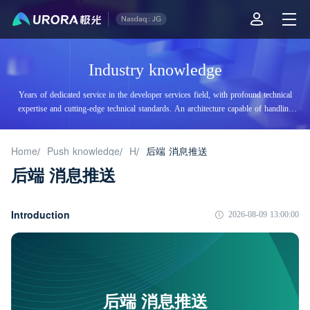
Industry knowledge
Years of dedicated service in the developer services field, with profound technical
expertise and cutting-edge technical standards. An architecture capable of handling
tens of billions of daily visits, supporting billions of high-concurrency accesses.
Home
Push knowledge
H
后端 消息推送
/
/
/
后端 消息推送
Introduction
2026-08-09 13:00:00
后端 消息推送