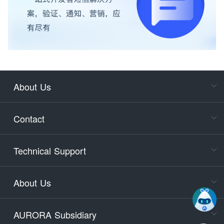
About Us
Cons
Consult
Contact
accoun
Cons
Technical Support
400-88
Service
About Us
days)
9:30-12
AURORA Subsidiary
Tech