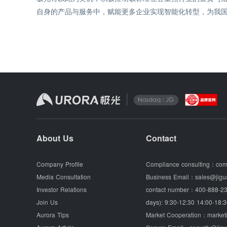
自身的产品与服务中，赋能更多企业实现智能化转型，为我
About Us
Contact
Company Profile
Compliance consulting：
com
Media Consultation
Business Email：
sales@jigu
Investor Relations
contact number：
400-888-23
Join Us
days): 9:30-12:30 14:00-18:3
Aurora Tips
Market Cooperation：
market