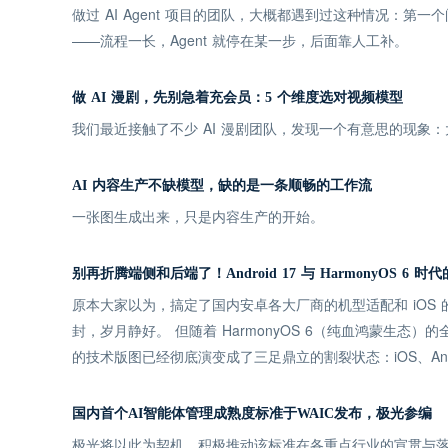
做过 AI Agent 项目的团队，大概都遇到过这种情况：第
——流程一长，Agent 就停在某一步，后面靠人工补。
做 AI 漫剧，先别急着充会员：5 个维度选对视频模型
我们最近接触了不少 AI 漫剧团队，发现一个有意思的现
AI 内容生产不缺模型，缺的是一条顺畅的工作流
一张图生成出来，只是内容生产的开始。
别再折腾端侧和后端了！Android 17 与 HarmonyOS 6
原本大家以为，搞定了国内安卓各大厂商的机型适配和 iOS
封，岁月静好。 但随着 HarmonyOS 6（纯血鸿蒙生态）的
的技术版图已经彻底演变成了三足鼎立的割裂状态：iOS、Andro
国内首个AI智能体管理成熟度标准于WAIC发布，极光参编
极光将以此为契机，积极推动该标准在各重点行业的宣贯与落