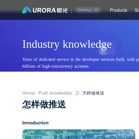
Products
So
Industry knowledge
Years of dedicated service in the developer services field, with p
billions of high-concurrency accesses.
Home
Push knowledge
Z
怎样做推送
/
/
/
怎样做推送
Introduction