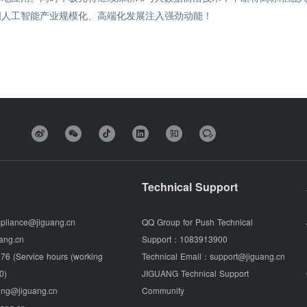
国人工智能产业规模化、高端化发展注入强劲动能！
Technical Support
pliance@jiguang.cn
QQ Group for Push Technical
ang.cn
Support：
1083913900
76 (Service hours (working
Technical Email：
support@jiguang.cn
0)
JIGUANG Technical Support
ing@jiguang.cn
Community