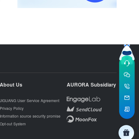
About Us
AURORA Subsidiary
JIGUANG User Service Agreement
Privacy Policy
Information source security promise
Opt-out System