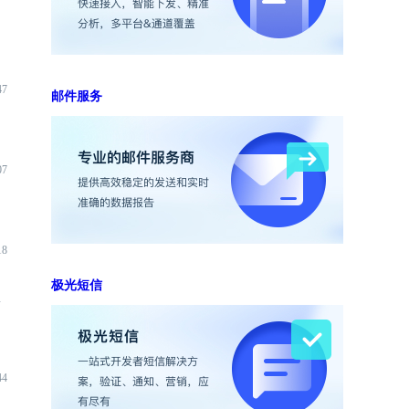
47
邮件服务
07
18
极光短信
端
44
入