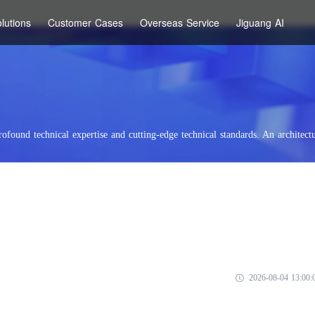
lutions
Customer Cases
Overseas Service
Jiguang AI
rofound technical expertise and cutting-edge technical standards. An architectu
2026-08-04 13:00: