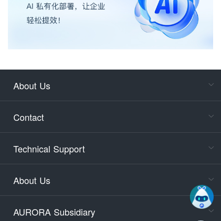
About Us
Cons
Consult
Contact
accoun
Cons
Technical Support
400-88
Service
About Us
days)
9:30-12
AURORA Subsidiary
Tech