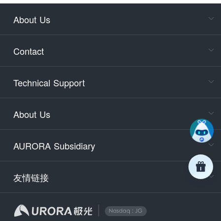
About Us
Cons
Consult
Contact
accoun
Cons
Technical Support
400-88
Service
About Us
days)
9:30-12
AURORA Subsidiary
Tech
Email
support
友情链接
Secu
securit