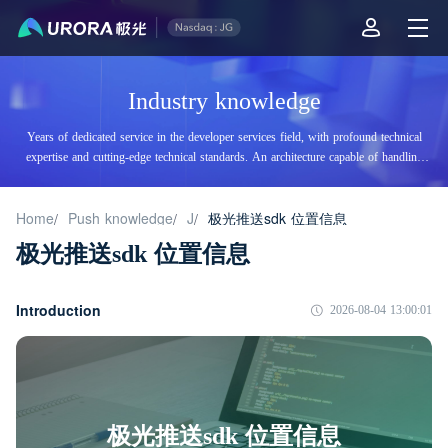
Industry knowledge
Years of dedicated service in the developer services field, with profound technical
expertise and cutting-edge technical standards. An architecture capable of handling
tens of billions of daily visits, supporting billions of high-concurrency accesses.
Home
Push knowledge
J
极光推送sdk 位置信息
/
/
/
极光推送sdk 位置信息
Introduction
2026-08-04 13:00:01
极光推送sdk 位置信息