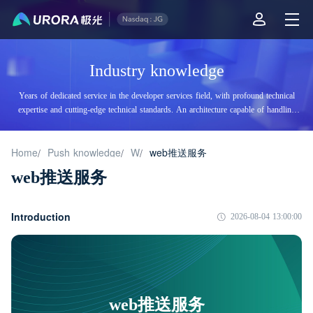
Industry knowledge
Years of dedicated service in the developer services field, with profound technical
expertise and cutting-edge technical standards. An architecture capable of handling
tens of billions of daily visits, supporting billions of high-concurrency accesses.
Home
Push knowledge
W
web推送服务
/
/
/
web推送服务
Introduction
2026-08-04 13:00:00
web推送服务