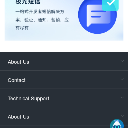
About Us
Cons
Consult
Contact
accoun
Cons
Technical Support
400-88
Service
About Us
days)
9:30-12