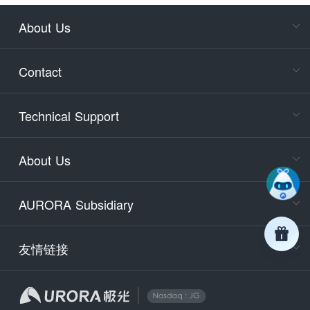
About Us
Cons
Consult
Contact
accoun
Cons
Technical Support
400-88
Service
About Us
days)
9:30-12
AURORA Subsidiary
Tech
Email
support
友情链接
Secu
securit