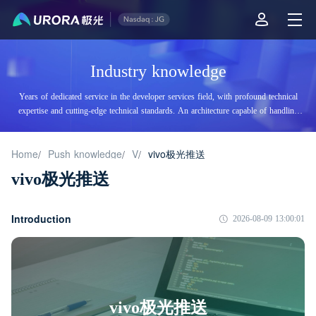
Industry knowledge
Years of dedicated service in the developer services field, with profound technical
expertise and cutting-edge technical standards. An architecture capable of handling
tens of billions of daily visits, supporting billions of high-concurrency accesses.
Home
Push knowledge
V
vivo极光推送
/
/
/
vivo极光推送
Introduction
2026-08-09 13:00:01
vivo极光推送