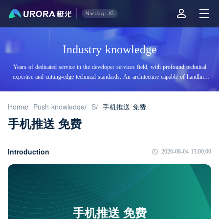
Industry knowledge
Years of dedicated service in the developer services field, with profound technical
expertise and cutting-edge technical standards. An architecture capable of handling
tens of billions of daily visits, supporting billions of high-concurrency accesses.
Home
Push knowledge
S
手机推送 免费
/
/
/
手机推送 免费
Introduction
2026-08-04 13:00:00
手机推送 免费