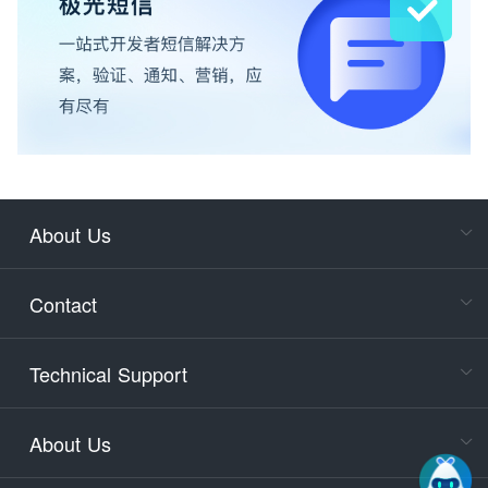
About Us
Cons
Consult
Contact
accoun
Cons
Technical Support
400-88
Service
About Us
days)
9:30-12