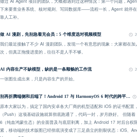
做过 AI Agent 项目的团队，大概都遇到过这种情况：第一个问题，Age
下来要查业务系统、核对规则、写回数据库——流程一长，Agent 就停
靠人工补。
做 AI 漫剧，先别急着充会员：5 个维度选对视频模型
2
我们最近接触了不少 AI 漫剧团队，发现一个有意思的现象：大家都在
次，但真正拖慢进度的，往往不是人手不够。
AI 内容生产不缺模型，缺的是一条顺畅的工作流
2
一张图生成出来，只是内容生产的开始。
别再折腾端侧和后端了！Android 17 与 HarmonyOS 6 时代的跨平台推送指南
原本大家以为，搞定了国内安卓各大厂商的机型适配和 iOS 的证书配置
（Push）这项基础设施就算彻底跑通了，代码一封，岁月静好。 但随着 Ha
6（纯血鸿蒙生态）的全面普及与底层剥离，加上 Android 17 对后台
紧，移动端的技术版图已经彻底演变成了三足鼎立的割裂状态：iOS、Andr