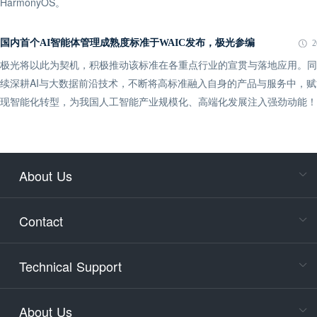
HarmonyOS。
国内首个AI智能体管理成熟度标准于WAIC发布，极光参编
2
极光将以此为契机，积极推动该标准在各重点行业的宣贯与落地应用。同
续深耕AI与大数据前沿技术，不断将高标准融入自身的产品与服务中，
现智能化转型，为我国人工智能产业规模化、高端化发展注入强劲动能！
About Us
Cons
Consult
Contact
accoun
Cons
Technical Support
400-88
Service
About Us
days)