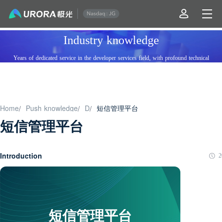
Industry knowledge
Years of dedicated service in the developer services field, with profound technical
expertise and cutting-edge technical standards. An architecture capable of handling
tens of billions of daily visits, supporting billions of high-concurrency accesses.
Home
Push knowledge
D
短信管理平台
/
/
/
短信管理平台
Introduction
2
短信管理平台