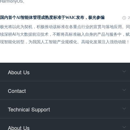
HarmonyOS。
国内首个AI智能体管理成熟度标准于WAIC发布，极光参编
2
极光将以此为契机，积极推动该标准在各重点行业的宣贯与落地应用。同
续深耕AI与大数据前沿技术，不断将高标准融入自身的产品与服务中，
现智能化转型，为我国人工智能产业规模化、高端化发展注入强劲动能！
About Us
Cons
Consult
Contact
accoun
Cons
Technical Support
400-88
Service
About Us
days)