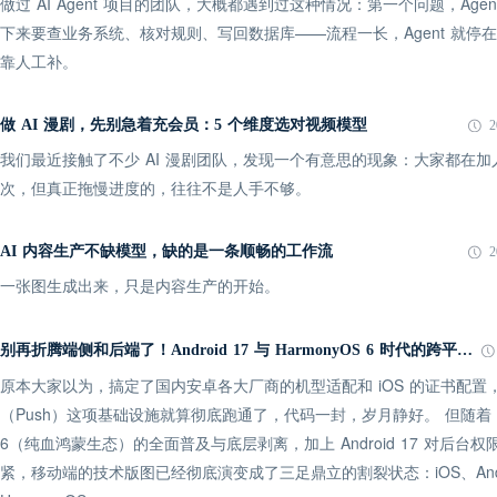
做过 AI Agent 项目的团队，大概都遇到过这种情况：第一个问题，Age
下来要查业务系统、核对规则、写回数据库——流程一长，Agent 就停
靠人工补。
做 AI 漫剧，先别急着充会员：5 个维度选对视频模型
2
我们最近接触了不少 AI 漫剧团队，发现一个有意思的现象：大家都在
次，但真正拖慢进度的，往往不是人手不够。
AI 内容生产不缺模型，缺的是一条顺畅的工作流
2
一张图生成出来，只是内容生产的开始。
别再折腾端侧和后端了！Android 17 与 HarmonyOS 6 时代的跨平台推送指南
原本大家以为，搞定了国内安卓各大厂商的机型适配和 iOS 的证书配置
（Push）这项基础设施就算彻底跑通了，代码一封，岁月静好。 但随着 Ha
6（纯血鸿蒙生态）的全面普及与底层剥离，加上 Android 17 对后台
紧，移动端的技术版图已经彻底演变成了三足鼎立的割裂状态：iOS、Andr