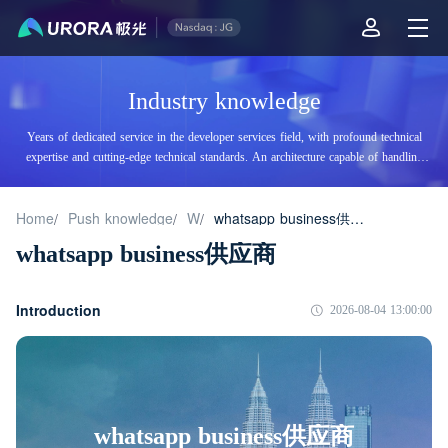
Industry knowledge
Years of dedicated service in the developer services field, with profound technical
expertise and cutting-edge technical standards. An architecture capable of handling
tens of billions of daily visits, supporting billions of high-concurrency accesses.
Home
Push knowledge
W
whatsapp business供应商
/
/
/
whatsapp business供应商
Introduction
2026-08-04 13:00:00
whatsapp business供应商