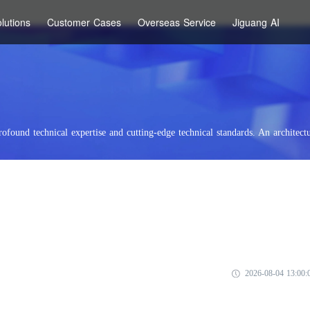
lutions
Customer Cases
Overseas Service
Jiguang AI
rofound technical expertise and cutting-edge technical standards. An architectu
2026-08-04 13:00: