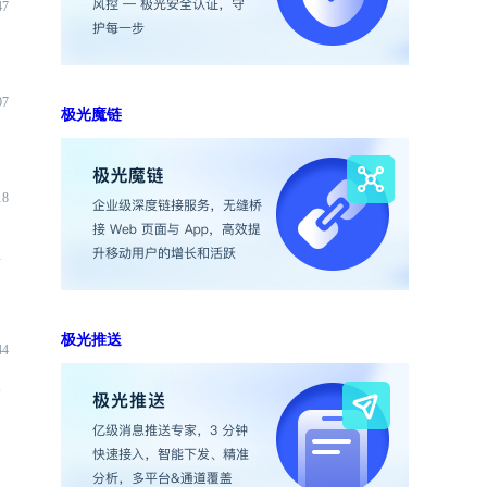
47
07
极光魔链
18
端
极光推送
44
入