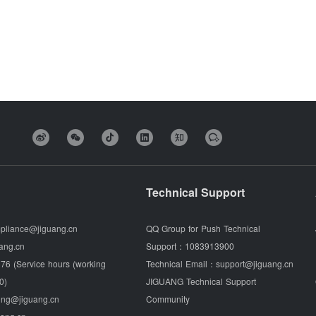
Technical Support
pliance@jiguang.cn
QQ Group for Push Technical
ang.cn
Support：
1083913900
76 (Service hours (working
Technical Email：
support@jiguang.cn
0)
JIGUANG Technical Support
ing@jiguang.cn
Community