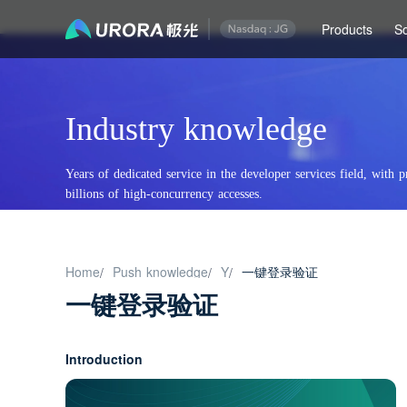
Products
So
Industry knowledge
Years of dedicated service in the developer services field, with p
billions of high-concurrency accesses.
Home
Push knowledge
Y
一键登录验证
/
/
/
一键登录验证
Introduction