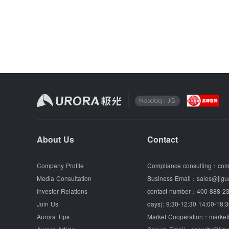
About Us
Contact
Company Profile
Compliance consulting：
com
Media Consultation
Business Email：
sales@jigu
Investor Relations
contact number：
400-888-23
Join Us
days): 9:30-12:30 14:00-18:3
Aurora Tips
Market Cooperation：
market