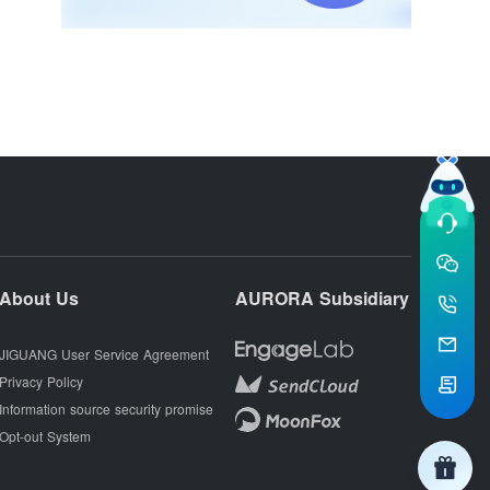
About Us
AURORA Subsidiary
JIGUANG User Service Agreement
Privacy Policy
Information source security promise
Opt-out System