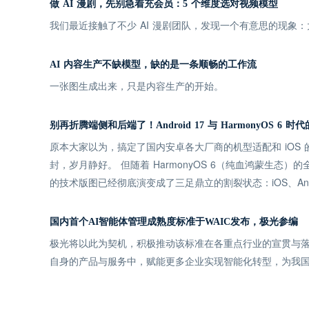
做 AI 漫剧，先别急着充会员：5 个维度选对视频模型
我们最近接触了不少 AI 漫剧团队，发现一个有意思的现
AI 内容生产不缺模型，缺的是一条顺畅的工作流
一张图生成出来，只是内容生产的开始。
别再折腾端侧和后端了！Android 17 与 HarmonyOS 6
原本大家以为，搞定了国内安卓各大厂商的机型适配和 iOS
封，岁月静好。 但随着 HarmonyOS 6（纯血鸿蒙生态）的
的技术版图已经彻底演变成了三足鼎立的割裂状态：iOS、Andro
国内首个AI智能体管理成熟度标准于WAIC发布，极光参编
极光将以此为契机，积极推动该标准在各重点行业的宣贯与落
自身的产品与服务中，赋能更多企业实现智能化转型，为我