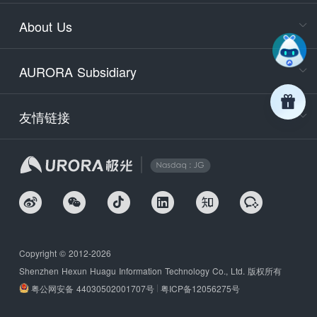
Service
About Us
days)
9:30-12
AURORA Subsidiary
Tech
Email
support
友情链接
Secu
securit
We
Copyright © 2012-2026
Shenzhen Hexun Huagu Information Technology Co., Ltd. 版权所有
粤公网安备 44030502001707号
粤ICP备12056275号