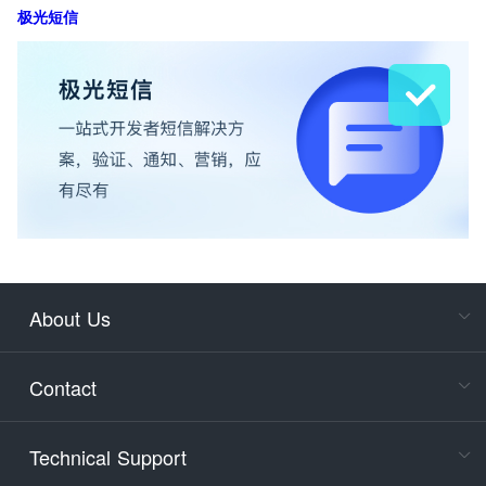
极光短信
About Us
Cons
Consult
Contact
accoun
Cons
Technical Support
400-88