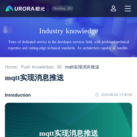
Industry knowledge
Years of dedicated service in the developer services field, with profound technical
expertise and cutting-edge technical standards. An architecture capable of handling
tens of billions of daily visits, supporting billions of high-concurrency accesses.
Home
Push knowledge
M
mqtt实现消息推送
/
/
/
mqtt实现消息推送
Introduction
2026-08-04 13:00:00
mqtt实现消息推送