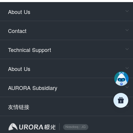
About Us
Cons
Consult
Contact
accoun
Cons
Technical Support
400-88
Service
About Us
days)
9:30-12
AURORA Subsidiary
Tech
Email
support
友情链接
Secu
securit