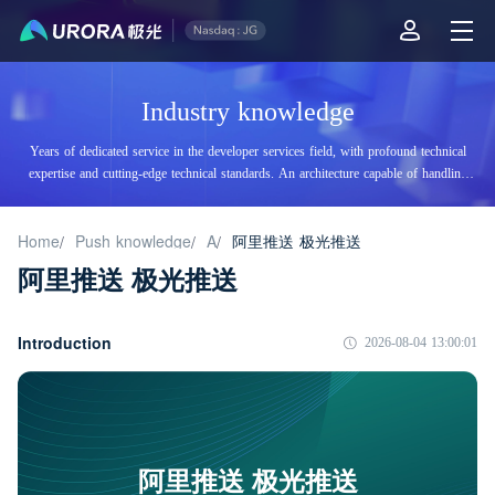
Industry knowledge
Years of dedicated service in the developer services field, with profound technical
expertise and cutting-edge technical standards. An architecture capable of handling
tens of billions of daily visits, supporting billions of high-concurrency accesses.
Home
Push knowledge
A
阿里推送 极光推送
/
/
/
阿里推送 极光推送
Introduction
2026-08-04 13:00:01
阿里推送 极光推送