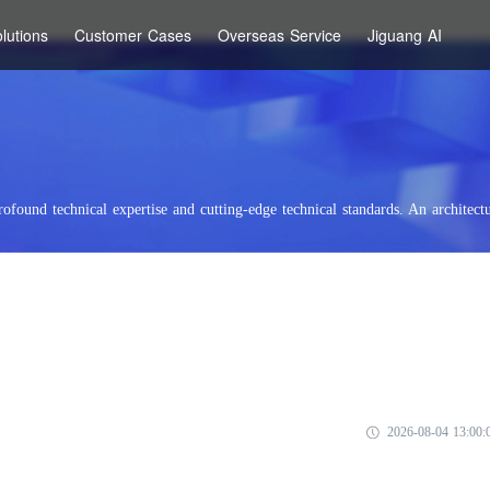
lutions
Customer Cases
Overseas Service
Jiguang AI
rofound technical expertise and cutting-edge technical standards. An architectu
2026-08-04 13:00: