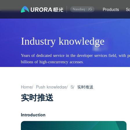
Products
So
Industry knowledge
Years of dedicated service in the developer services field, with p
billions of high-concurrency accesses.
Home
Push knowledge
S
实时推送
/
/
/
实时推送
Introduction