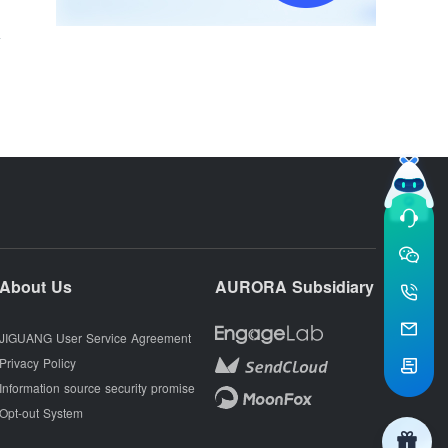
端
About Us
AURORA Subsidiary
JIGUANG User Service Agreement
Privacy Policy
Information source security promise
Opt-out System