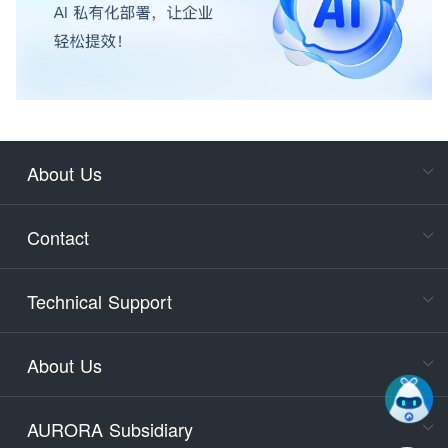
About Us
Cons
Consult
Contact
accoun
Cons
Technical Support
400-88
Service
About Us
days)
9:30-12
AURORA Subsidiary
Tech