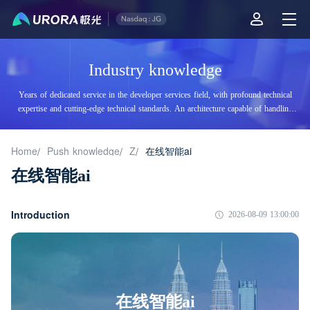
Industry knowledge
Years of dedicated service in the developer services field, with profound technical
expertise and cutting-edge technical standards. An architecture capable of handling
tens of billions of daily visits, supporting billions of high-concurrency accesses.
Home
Push knowledge
Z
在线智能ai
/
/
/
在线智能ai
Introduction
2026-08-09 13:00:00
在线智能ai