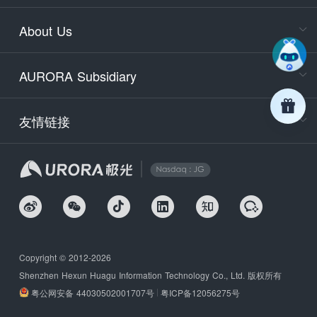
Service
About Us
days)
9:30-12
AURORA Subsidiary
Tech
Email
support
友情链接
Secu
securit
We
Copyright © 2012-2026
Shenzhen Hexun Huagu Information Technology Co., Ltd. 版权所有
粤公网安备 44030502001707号
粤ICP备12056275号