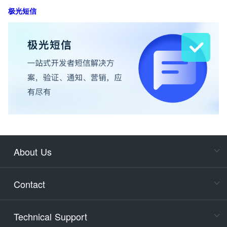
极光短信
About Us
Cons
Consult
Contact
accoun
Cons
Technical Support
400-88