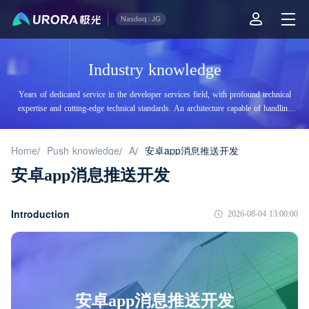
Industry knowledge
Years of dedicated service in the developer services field, with profound technical
expertise and cutting-edge technical standards. An architecture capable of handling
tens of billions of daily visits, supporting billions of high-concurrency accesses.
Home
Push knowledge
A
安卓app消息推送开发
/
/
/
安卓app消息推送开发
Introduction
2026-08-04 13:00:00
安卓app消息推送开发