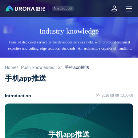
Industry knowledge
Years of dedicated service in the developer services field, with profound technical
expertise and cutting-edge technical standards. An architecture capable of handling
tens of billions of daily visits, supporting billions of high-concurrency accesses.
Home
Push knowledge
S
手机app推送
/
/
/
手机app推送
Introduction
2026-08-09 13:00:00
手机app推送