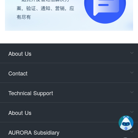
About Us
Cons
Consult
Contact
accoun
Cons
Technical Support
400-88
Service
About Us
days)
9:30-12
AURORA Subsidiary
Tech